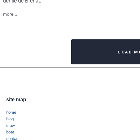
der Île de Bréhat.
more...
LOAD M
site map
home
blog
crew
boat
contact