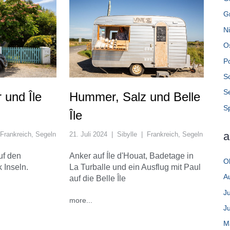
Gr
N
O
P
S
S
 und Île
Hummer, Salz und Belle
S
Île
a
Frankreich
,
Segeln
21. Juli 2024
|
Sibylle
|
Frankreich
,
Segeln
uf den
Anker auf Íle d'Houat, Badetage in
O
 Inseln.
La Turballe und ein Ausflug mit Paul
A
auf die Belle Île
Ju
more...
J
M