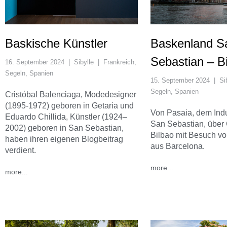
Baskische Künstler
Baskenland S
Sebastian – B
16. September 2024
|
Sibylle
|
Frankreich
,
Segeln
,
Spanien
15. September 2024
|
Si
Segeln
,
Spanien
Cristóbal Balenciaga, Modedesigner
(1895-1972) geboren in Getaria und
Von Pasaia, dem Indu
Eduardo Chillida, Künstler (1924–
San Sebastian, über 
2002) geboren in San Sebastian,
Bilbao mit Besuch v
haben ihren eigenen Blogbeitrag
aus Barcelona.
verdient.
more...
more...