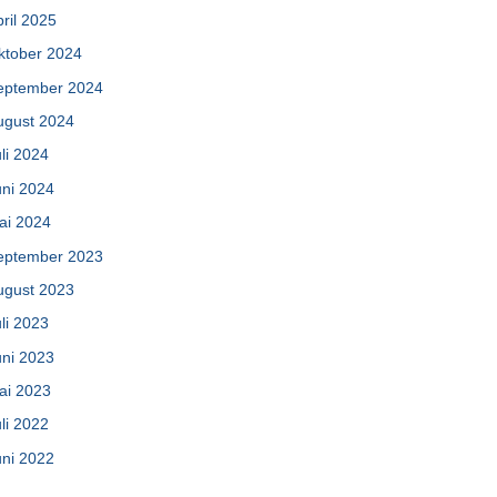
ril 2025
ktober 2024
eptember 2024
ugust 2024
li 2024
uni 2024
ai 2024
eptember 2023
ugust 2023
li 2023
uni 2023
ai 2023
li 2022
uni 2022