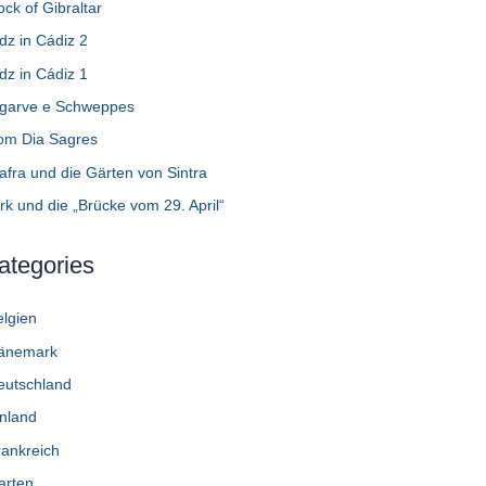
ck of Gibraltar
dz in Cádiz 2
dz in Cádiz 1
lgarve e Schweppes
om Dia Sagres
afra und die Gärten von Sintra
rk und die „Brücke vom 29. April“
ategories
elgien
änemark
eutschland
inland
rankreich
arten