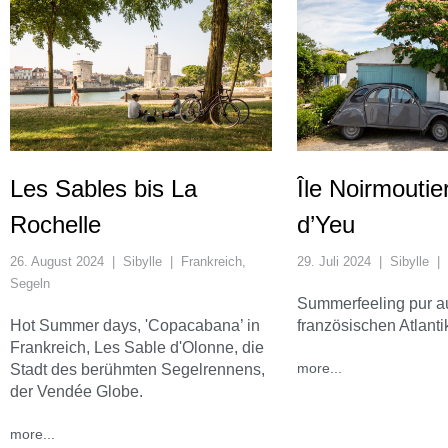
Les Sables bis La
Île Noirmoutier
Rochelle
d’Yeu
26. August 2024
|
Sibylle
|
Frankreich
,
29. Juli 2024
|
Sibylle
|
Segeln
Summerfeeling pur a
Hot Summer days, 'Copacabana’ in
französischen Atlantik
Frankreich, Les Sable d'Olonne, die
more...
Stadt des berühmten Segelrennens,
der Vendée Globe.
more...