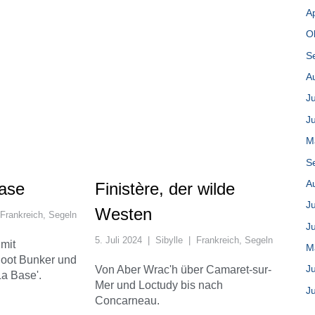
Ap
O
S
A
Ju
J
M
S
A
Base
Finistère, der wilde
Ju
Westen
Frankreich
,
Segeln
J
5. Juli 2024
|
Sibylle
|
Frankreich
,
Segeln
 mit
M
Boot Bunker und
Ju
Von Aber Wrac'h über Camaret-sur-
a Base'.
Mer und Loctudy bis nach
J
Concarneau.