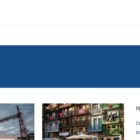
r
D
M