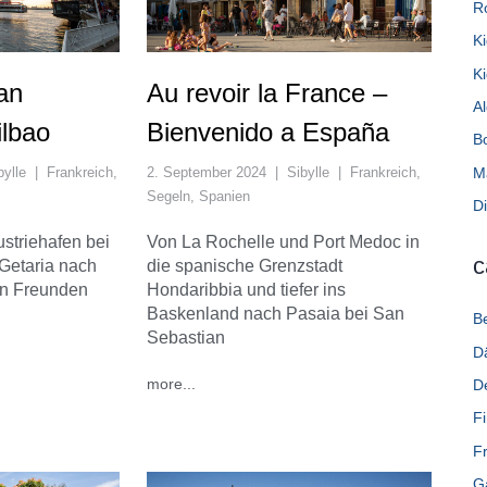
Ro
Ki
Ki
an
Au revoir la France –
A
ilbao
Bienvenido a España
B
M
bylle
|
Frankreich
,
2. September 2024
|
Sibylle
|
Frankreich
,
Segeln
,
Spanien
Di
striehafen bei
Von La Rochelle und Port Medoc in
c
Getaria nach
die spanische Grenzstadt
on Freunden
Hondaribbia und tiefer ins
Baskenland nach Pasaia bei San
B
Sebastian
D
more...
D
F
F
G