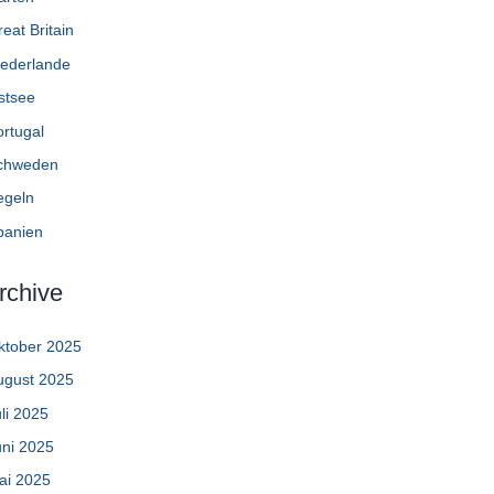
eat Britain
iederlande
stsee
ortugal
chweden
egeln
panien
rchive
ktober 2025
ugust 2025
li 2025
uni 2025
ai 2025