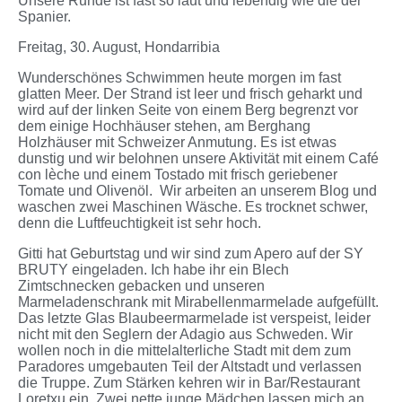
Unsere Runde ist fast so laut und lebendig wie die der
Spanier.
Freitag, 30. August, Hondarribia
Wunderschönes Schwimmen heute morgen im fast
glatten Meer. Der Strand ist leer und frisch geharkt und
wird auf der linken Seite von einem Berg begrenzt vor
dem einige Hochhäuser stehen, am Berghang
Holzhäuser mit Schweizer Anmutung. Es ist etwas
dunstig und wir belohnen unsere Aktivität mit einem Café
con lèche und einem Tostado mit frisch geriebener
Tomate und Olivenöl. Wir arbeiten an unserem Blog und
waschen zwei Maschinen Wäsche. Es trocknet schwer,
denn die Luftfeuchtigkeit ist sehr hoch.
Gitti hat Geburtstag und wir sind zum Apero auf der SY
BRUTY eingeladen. Ich habe ihr ein Blech
Zimtschnecken gebacken und unseren
Marmeladenschrank mit Mirabellenmarmelade aufgefüllt.
Das letzte Glas Blaubeermarmelade ist verspeist, leider
nicht mit den Seglern der Adagio aus Schweden. Wir
wollen noch in die mittelalterliche Stadt mit dem zum
Paradores umgebauten Teil der Altstadt und verlassen
die Truppe. Zum Stärken kehren wir in Bar/Restaurant
Loretxu ein. Zwei nette junge Mädchen lassen mich an