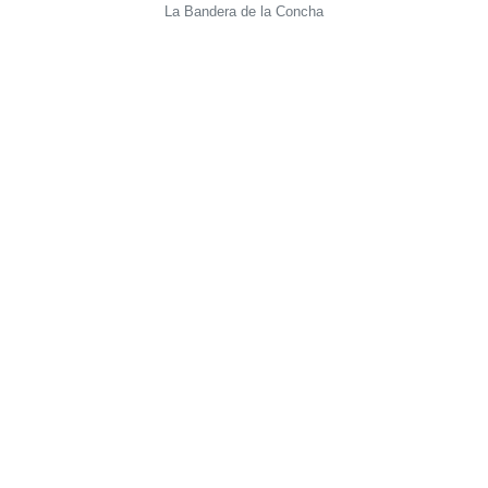
La Bandera de la Concha
Cervecerías La Mejillonera
Rathaus und Alderi Eder Park
La Concha
Pasai Donibanea