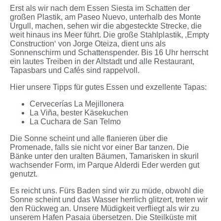
Erst als wir nach dem Essen Siesta im Schatten der
großen Plastik, am Paseo Nuevo, unterhalb des Monte
Urgull, machen, sehen wir die abgesteckte Strecke, die
weit hinaus ins Meer führt. Die große Stahlplastik, ‚Empty
Construction‘ von Jorge Oteiza, dient uns als
Sonnenschirm und Schattenspender. Bis 16 Uhr herrscht
ein lautes Treiben in der Altstadt und alle Restaurant,
Tapasbars und Cafés sind rappelvoll.
Hier unsere Tipps für gutes Essen und exzellente Tapas:
Cervecerías La Mejillonera
La Viña, bester Käsekuchen
La Cuchara de San Telmo
Die Sonne scheint und alle flanieren über die
Promenade, falls sie nicht vor einer Bar tanzen. Die
Bänke unter den uralten Bäumen, Tamarisken in skuril
wachsender Form, im Parque Alderdi Eder werden gut
genutzt.
Es reicht uns. Fürs Baden sind wir zu müde, obwohl die
Sonne scheint und das Wasser herrlich glitzert, treten wir
den Rückweg an. Unsere Müdigkeit verfliegt als wir zu
unserem Hafen Pasaia übersetzen. Die Steilküste mit