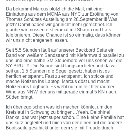
Da bekommt Marcus plötzlich die Mail, mit einer
Einladung aus dem MOMA aus NYC zur Eröffnung von
Thomas Schüttes Austellung am 28.September!!!! Was
jetzt? Damit haben wir gar nicht mehr gerechnet. Ich
glaube wir müssen erst einmal mit Sharon und Lars
telefonieren. Diese Chance ist so einmalig, dass können
wir uns nicht entgehen lassen.
Seit 5,5 Stunden läuft auf unserer Backbord Seite ein
Band von weißem Sandstrand mit Kiefernwald parallel zu
uns und eine halbe SM Steuerbord vor uns sehen wir die
SY BRUTY. Die Sonne sinkt langsam tiefer und da wir
seit gut 1,5 Stunden die Segel gesetzt haben ist es
herrlich entspannt. Fast zu entspannt. Ich stricke und
mache Notizen ins Laptop, Marcus döst und macht
Notizen ins Logbuch. Es weht nur ein leichter raumer
Wind aus NNW, der uns mit gerade einmal 5 KN nach
Süden bringt.
Ich überlege schon was ich machen könnte, um den
Kreislauf in Schwung zu bringen…Yeah, Delphine!
Danke, das war jetzt super schön. Eine kleine Familie hat
uns kurz begleitet und mich von der einen auf die andere
Bootsseite geschickt unter dem sie mit Freude durch