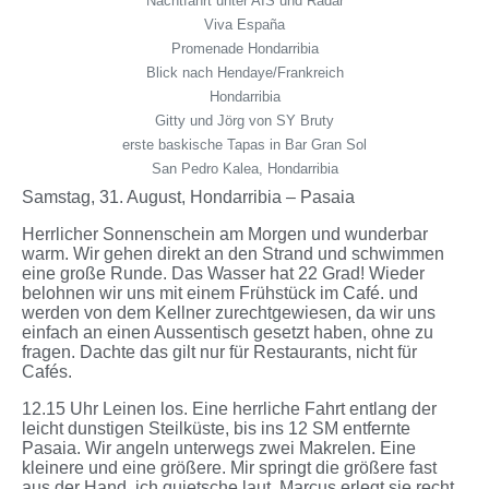
Nachtfahrt unter AIS und Radar
Viva España
Promenade Hondarribia
Blick nach Hendaye/Frankreich
Hondarribia
Gitty und Jörg von SY Bruty
erste baskische Tapas in Bar Gran Sol
San Pedro Kalea, Hondarribia
Samstag, 31. August, Hondarribia – Pasaia
Herrlicher Sonnenschein am Morgen und wunderbar
warm. Wir gehen direkt an den Strand und schwimmen
eine große Runde. Das Wasser hat 22 Grad! Wieder
belohnen wir uns mit einem Frühstück im Café. und
werden von dem Kellner zurechtgewiesen, da wir uns
einfach an einen Aussentisch gesetzt haben, ohne zu
fragen. Dachte das gilt nur für Restaurants, nicht für
Cafés.
12.15 Uhr Leinen los. Eine herrliche Fahrt entlang der
leicht dunstigen Steilküste, bis ins 12 SM entfernte
Pasaia. Wir angeln unterwegs zwei Makrelen. Eine
kleinere und eine größere. Mir springt die größere fast
aus der Hand, ich quietsche laut. Marcus erlegt sie recht