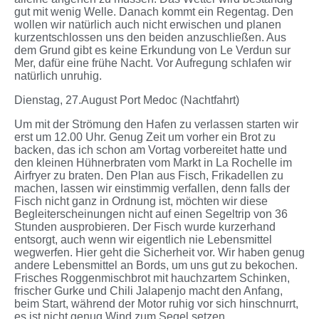
gut mit wenig Welle. Danach kommt ein Regentag. Den
wollen wir natürlich auch nicht erwischen und planen
kurzentschlossen uns den beiden anzuschließen. Aus
dem Grund gibt es keine Erkundung von Le Verdun sur
Mer, dafür eine frühe Nacht. Vor Aufregung schlafen wir
natürlich unruhig.
Dienstag, 27.August Port Medoc (Nachtfahrt)
Um mit der Strömung den Hafen zu verlassen starten wir
erst um 12.00 Uhr. Genug Zeit um vorher ein Brot zu
backen, das ich schon am Vortag vorbereitet hatte und
den kleinen Hühnerbraten vom Markt in La Rochelle im
Airfryer zu braten. Den Plan aus Fisch, Frikadellen zu
machen, lassen wir einstimmig verfallen, denn falls der
Fisch nicht ganz in Ordnung ist, möchten wir diese
Begleiterscheinungen nicht auf einen Segeltrip von 36
Stunden ausprobieren. Der Fisch wurde kurzerhand
entsorgt, auch wenn wir eigentlich nie Lebensmittel
wegwerfen. Hier geht die Sicherheit vor. Wir haben genug
andere Lebensmittel an Bords, um uns gut zu bekochen.
Frisches Roggenmischbrot mit hauchzartem Schinken,
frischer Gurke und Chili Jalapenjo macht den Anfang,
beim Start, während der Motor ruhig vor sich hinschnurrt,
es ist nicht genug Wind zum Segel setzen.