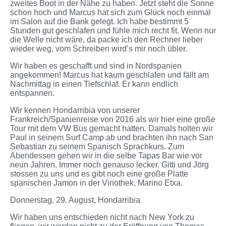
zweites Boot in der Nähe zu haben. Jetzt steht die Sonne
schon hoch und Marcus hat sich zum Glück noch einmal
im Salon auf die Bank gelegt. Ich habe bestimmt 5
Stunden gut geschlafen und fühle mich recht fit. Wenn nur
die Welle nicht wäre, da packe ich den Rechner lieber
wieder weg, vom Schreiben wird’s mir noch übler.
Wir haben es geschafft und sind in Nordspanien
angekommen! Marcus hat kaum geschlafen und fällt am
Nachmittag in einen Tiefschlaf. Er kann endlich
entspannen.
Wir kennen Hondarribia von unserer
Frankreich/Spanienreise von 2016 als wir hier eine große
Tour mit dem VW Bus gemacht hatten. Damals holten wir
Paul in seinem Surf Camp ab und brachten ihn nach San
Sebastian zu seinem Spanisch Sprachkurs. Zum
Abendessen gehen wir in die selbe Tapas Bar wie vor
neun Jahren. Immer noch genauso lecker. Gitti und Jörg
stossen zu uns und es gibt noch eine große Platte
spanischen Jamon in der Vinothek, Marino Etxa.
Donnerstag, 29. August, Hondarribia
Wir haben uns entschieden nicht nach New York zu