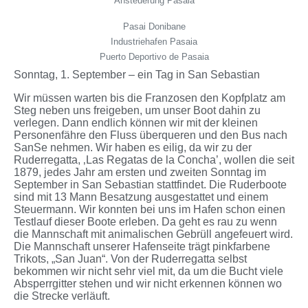
Ansteuerung Pasaia
Pasai Donibane
Industriehafen Pasaia
Puerto Deportivo de Pasaia
Sonntag, 1. September – ein Tag in San Sebastian
Wir müssen warten bis die Franzosen den Kopfplatz am
Steg neben uns freigeben, um unser Boot dahin zu
verlegen. Dann endlich können wir mit der kleinen
Personenfähre den Fluss überqueren und den Bus nach
SanSe nehmen. Wir haben es eilig, da wir zu der
Ruderregatta, ‚Las Regatas de la Concha’, wollen die seit
1879, jedes Jahr am ersten und zweiten Sonntag im
September in San Sebastian stattfindet. Die Ruderboote
sind mit 13 Mann Besatzung ausgestattet und einem
Steuermann. Wir konnten bei uns im Hafen schon einen
Testlauf dieser Boote erleben. Da geht es rau zu wenn
die Mannschaft mit animalischen Gebrüll angefeuert wird.
Die Mannschaft unserer Hafenseite trägt pinkfarbene
Trikots, „San Juan“. Von der Ruderregatta selbst
bekommen wir nicht sehr viel mit, da um die Bucht viele
Absperrgitter stehen und wir nicht erkennen können wo
die Strecke verläuft.