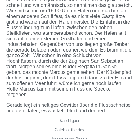
schnell und waidmännisch, so nennt man das glaube ich.
Wir sind schon um 16.00 Uhr im Hafen und machen an
einem anderen Schiff fest, da es nicht viele Gastplätze
gibt und warten auf den Hafenmeister. Die Einfahrt in die
Flussmündung zum Hafen, zwischen den hohen
Steilküsten, war atemberaubend schön. Der Hafen teilt
sich auf in einen kleinen Gasthafen und einen
Industriehafen. Gegenüber von uns liegen große Tanker,
die gerade beladen oder repariert werden. Es brummt die
ganze Zeit. Wir sehen in eine Schlucht von
Hochhäusern, durch die der Zug nach San Sebastian
fährt. Morgen soll es eine Ruder Regatta in SanSe
geben, das möchte Marcus gerne sehen. Der Küstenpfad
der hier beginnt, dem Fluss folgt und dann zu der Einfahrt
zum offenen Meer führt, würde ich gerne noch laufen.
Hoffe Marcus kann mit seinem Fuss die Strecke
mitgehen.
Gerade fegt ein heftiges Gewitter über die Flussschneise
und den Hafen, es wackelt, blitzt und donnert.
Kap Higuer
Catch of the day