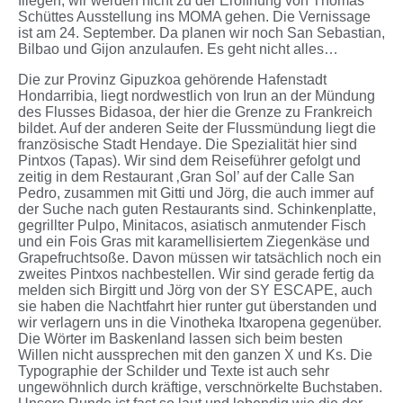
fliegen, wir werden nicht zu der Eröffnung von Thomas
Schüttes Ausstellung ins MOMA gehen. Die Vernissage
ist am 24. September. Da planen wir noch San Sebastian,
Bilbao und Gijon anzulaufen. Es geht nicht alles…
Die zur Provinz Gipuzkoa gehörende Hafenstadt
Hondarribia, liegt nordwestlich von Irun an der Mündung
des Flusses Bidasoa, der hier die Grenze zu Frankreich
bildet. Auf der anderen Seite der Flussmündung liegt die
französische Stadt Hendaye. Die Spezialität hier sind
Pintxos (Tapas). Wir sind dem Reiseführer gefolgt und
zeitig in dem Restaurant ‚Gran Sol’ auf der Calle San
Pedro, zusammen mit Gitti und Jörg, die auch immer auf
der Suche nach guten Restaurants sind. Schinkenplatte,
gegrillter Pulpo, Minitacos, asiatisch anmutender Fisch
und ein Fois Gras mit karamellisiertem Ziegenkäse und
Grapefruchtsoße. Davon müssen wir tatsächlich noch ein
zweites Pintxos nachbestellen. Wir sind gerade fertig da
melden sich Birgitt und Jörg von der SY ESCAPE, auch
sie haben die Nachtfahrt hier runter gut überstanden und
wir verlagern uns in die Vinotheka Itxaropena gegenüber.
Die Wörter im Baskenland lassen sich beim besten
Willen nicht aussprechen mit den ganzen X und Ks. Die
Typographie der Schilder und Texte ist auch sehr
ungewöhnlich durch kräftige, verschnörkelte Buchstaben.