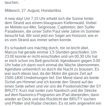
tauchen.
Mittwoch, 27. August, Hondarribia
A new day! Um 7.15 Uhr erhebt sich die Sonne hinter
dem Strand aus einem blaugrauen Kiefernwald. Vorbei
an Moliets-sur-Mer, Seignosse, Capbreton, den Surfer
Paradiesen, die unser Sohn Paul viele Jahre im Sommer
besucht hat. Wir sind jetzt ein Segel am Horizont, wie er
es vom Strand aus immer sehen konnte.
Es schaukelt uns mächtig durch, mir ist leicht übel.
Marcus hat gerade einmal 1,5 Stunden geschlafen. Um
23.00 konnte er nicht einschlafen und um 00.30 Uhr hat
er mich schon ins Bett geschickt. Irgendwann gegen 3.00
Uhr habe ich dann noch einmal die Wache übernommen.
Irgendwie unheimlich so durch die Nacht zu brausen. Es
war auch etwas laut, da der Motor die ganze Zeit auf
1500-1800 Umdrehungen lief. Der Mond stand als breite
Sichel am Himmel und ich konnte den Strand auf der
einen Seite sehen und vor uns die Positionslichter der SY
BRUTY. Kurz mal runter zum Navitisch und die Strecke
auf dem Navionics-Programm am iPad überprüfen, dann
wieder an Deck und das Rücklicht der BRUTY suchen
und Plotter und Radar checken. Es ist sehr angenehm ein