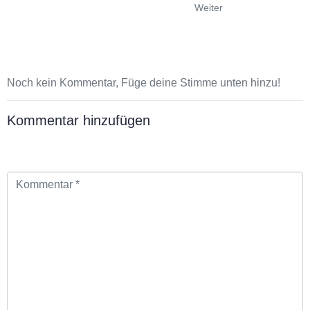
site map
home
blog
crew
boat
contact
© sibylle and marcus pietrek
impressum
2022-2024