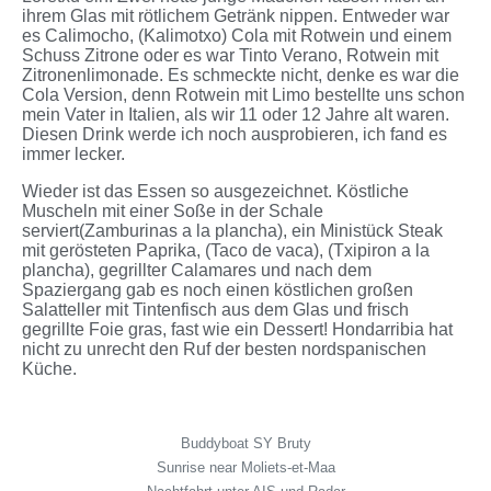
ihrem Glas mit rötlichem Getränk nippen. Entweder war
es Calimocho, (Kalimotxo) Cola mit Rotwein und einem
Schuss Zitrone oder es war Tinto Verano, Rotwein mit
Zitronenlimonade. Es schmeckte nicht, denke es war die
Cola Version, denn Rotwein mit Limo bestellte uns schon
mein Vater in Italien, als wir 11 oder 12 Jahre alt waren.
Diesen Drink werde ich noch ausprobieren, ich fand es
immer lecker.
Wieder ist das Essen so ausgezeichnet. Köstliche
Muscheln mit einer Soße in der Schale
serviert(Zamburinas a la plancha), ein Ministück Steak
mit gerösteten Paprika, (Taco de vaca), (Txipiron a la
plancha), gegrillter Calamares und nach dem
Spaziergang gab es noch einen köstlichen großen
Salatteller mit Tintenfisch aus dem Glas und frisch
gegrillte Foie gras, fast wie ein Dessert! Hondarribia hat
nicht zu unrecht den Ruf der besten nordspanischen
Küche.
Buddyboat SY Bruty
Sunrise near Moliets-et-Maa