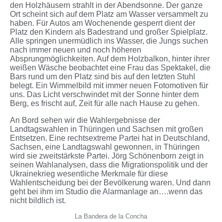
den Holzhäusern strahlt in der Abendsonne. Der ganze
Ort scheint sich auf dem Platz am Wasser versammelt zu
haben. Für Autos am Wochenende gesperrt dient der
Platz den Kindern als Badestrand und großer Spielplatz.
Alle springen unermüdlich ins Wasser, die Jungs suchen
nach immer neuen und noch höheren
Absprungmöglichkeiten. Auf dem Holzbalkon, hinter ihrer
weißen Wäsche beobachtet eine Frau das Spektakel, die
Bars rund um den Platz sind bis auf den letzten Stuhl
belegt. Ein Wimmelbild mit immer neuen Fotomotiven für
uns.
Das Licht verschwindet mit der Sonne hinter dem
Berg, es frischt auf, Zeit für alle nach Hause zu gehen.
An Bord sehen wir die Wahlergebnisse der
Landtagswahlen in Thüringen und Sachsen mit großen
Entsetzen. Eine rechtsextreme Partei hat in Deutschland,
Sachsen, eine Landtagswahl gewonnen, in Thüringen
wird sie zweitstärkste Partei. Jörg Schönenborn zeigt in
seinen Wahlanalysen, dass die Migrationspolitik und der
Ukrainekrieg wesentliche Merkmale für diese
Wahlentscheidung bei der Bevölkerung waren. Und dann
geht bei ihm im Studio die Alarmanlage an….wenn das
nicht bildlich ist.
La Bandera de la Concha