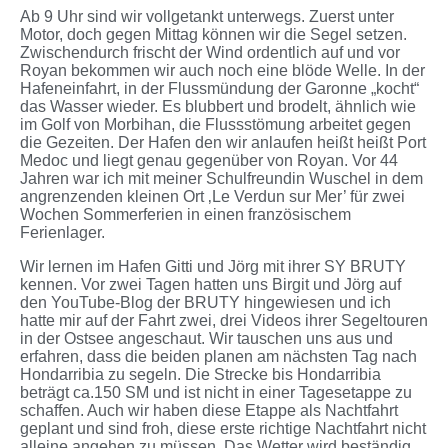
Ab 9 Uhr sind wir vollgetankt unterwegs. Zuerst unter
Motor, doch gegen Mittag können wir die Segel setzen.
Zwischendurch frischt der Wind ordentlich auf und vor
Royan bekommen wir auch noch eine blöde Welle. In der
Hafeneinfahrt, in der Flussmündung der Garonne „kocht“
das Wasser wieder. Es blubbert und brodelt, ähnlich wie
im Golf von Morbihan, die Flussstömung arbeitet gegen
die Gezeiten. Der Hafen den wir anlaufen heißt heißt Port
Medoc und liegt genau gegenüber von Royan. Vor 44
Jahren war ich mit meiner Schulfreundin Wuschel in dem
angrenzenden kleinen Ort ‚Le Verdun sur Mer’ für zwei
Wochen Sommerferien in einen französischem
Ferienlager.
Wir lernen im Hafen Gitti und Jörg mit ihrer SY BRUTY
kennen. Vor zwei Tagen hatten uns Birgit und Jörg auf
den YouTube-Blog der BRUTY hingewiesen und ich
hatte mir auf der Fahrt zwei, drei Videos ihrer Segeltouren
in der Ostsee angeschaut. Wir tauschen uns aus und
erfahren, dass die beiden planen am nächsten Tag nach
Hondarribia zu segeln. Die Strecke bis Hondarribia
beträgt ca.150 SM und ist nicht in einer Tagesetappe zu
schaffen. Auch wir haben diese Etappe als Nachtfahrt
geplant und sind froh, diese erste richtige Nachtfahrt nicht
alleine angehen zu müssen. Das Wetter wird beständig